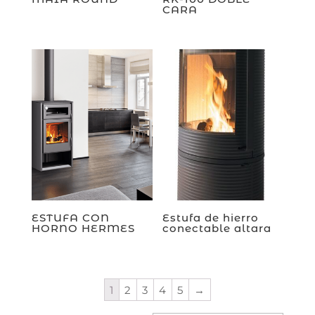
CARA
ESTUFA CON
Estufa de hierro
HORNO HERMES
conectable altara
1
2
3
4
5
→