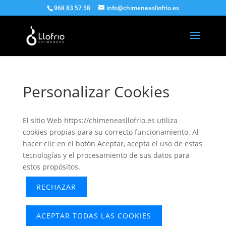
968 83 57 58
info@chimeneasllofrio.es
Personalizar Cookies
El sitio Web https://chimeneasllofrio.es utiliza
cookies propias para su correcto funcionamiento. Al
hacer clic en el botón Aceptar, acepta el uso de estas
tecnologías y el procesamiento de sus datos para
estos propósitos.
RECHAZAR
ACEPTAR TODAS LAS COOKIES