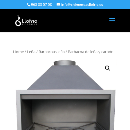
968 83 57 58
info@chimeneasllofrio.es
Home
/
Leña
/
Barbacoas leña
/ Barbacoa de leña y carbón