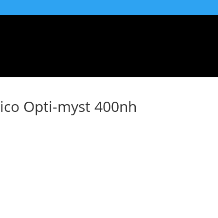
Accesorios
Blog
Contacto
rico Opti-myst 400nh