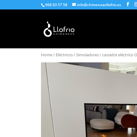
968 83 57 58
info@chimeneasllofrio.es
Leña
Pellet
Gas
Catálogo
Home
/
Eléctricos
/
Simuladores
/ cassette eléctrico