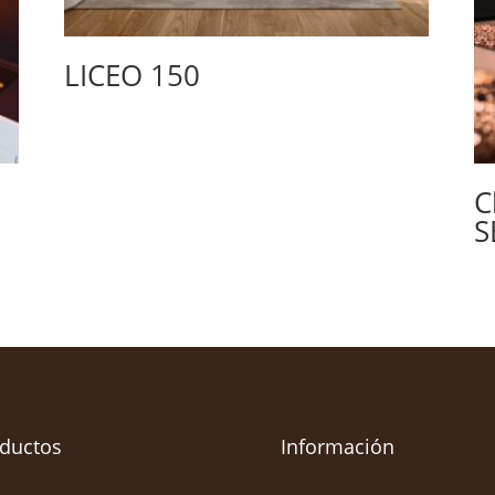
LICEO 150
C
S
ductos
Información