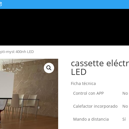
Barbacoas
Hornos
Etanol
Eléctricos
 Opti-myst 400nh LED
cassette eléct
LED
Ficha técnica
Control con APP
No
Calefactor incorporado
No
Mando a distancia
Sí