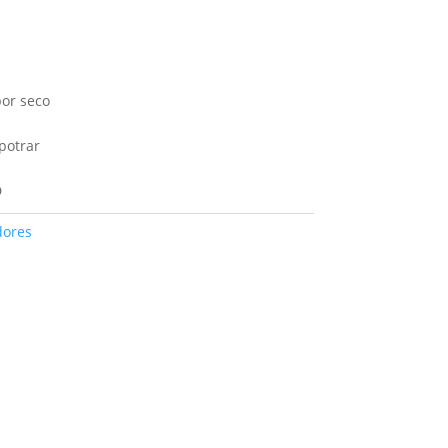
or seco
potrar
D
dores