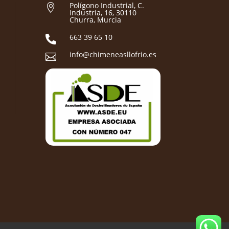
Polígono Industrial, C.

Industria, 16, 30110
Churra, Murcia
663 39 65 10

info@chimeneasllofrio.es
