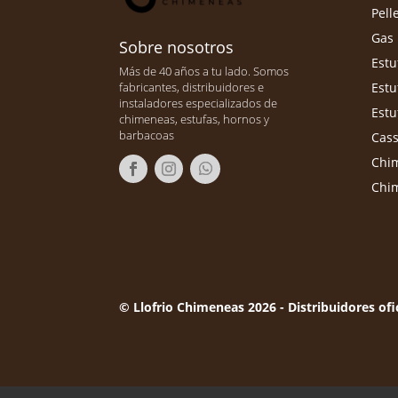
Pell
Gas
Sobre nosotros
Estu
Más de 40 años a tu lado. Somos
Estu
fabricantes, distribuidores e
instaladores especializados de
Estu
chimeneas, estufas, hornos y
barbacoas
Cass
Chim
Chi
© Llofrio Chimeneas 2026 - Distribuidores ofic