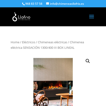
968 83 57 58
info@chimeneasllofrio.es
Home
/
Eléctricos
/
Chimeneas eléctricas
/ Chimenea
eléctrica SENSACIÓN 1300/400 III BOX LINEAL