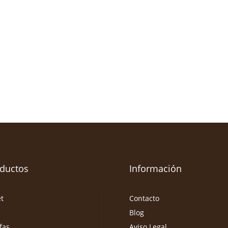
ductos
Información
et
Contacto
Blog
fas
Aviso Legal