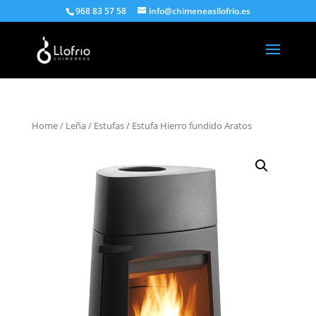
968 83 57 58
info@chimeneasllofrio.es
Home
/
Leña
/
Estufas
/ Estufa Hierro fundido Aratos