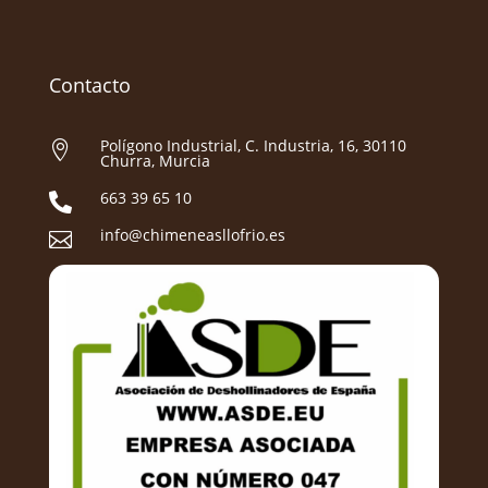
Contacto
Polígono Industrial, C. Industria, 16, 30110

Churra, Murcia
663 39 65 10

info@chimeneasllofrio.es
