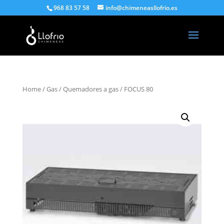
968 83 57 58
info@chimeneasllofrio.es
Home
/
Gas
/
Quemadores a gas
/ FOCUS 80