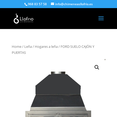
968 83 57 58
info@chimeneasllofrio.es
Home
/
Leña
/
Hogares a leña
/ FORD SUELO CAJÓN Y
PUERTAS