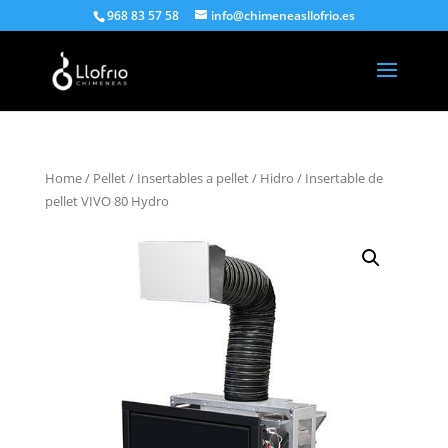
968 83 57 58
info@chimeneasllofrio.es
Home
/
Pellet
/
Insertables a pellet
/
Hidro
/ Insertable de
pellet VIVO 80 Hydro