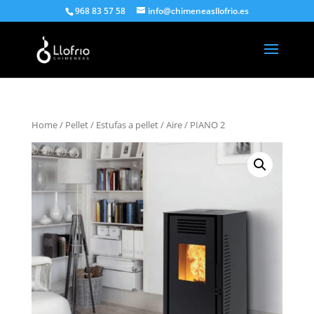
968 83 57 58
info@chimeneasllofrio.es
Home
/
Pellet
/
Estufas a pellet
/
Aire
/ PIANO 2