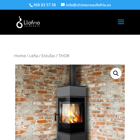
968 83 57 58
info@chimeneasllofrio.es
Home
/
Leña
/
Estufas
/ THOR