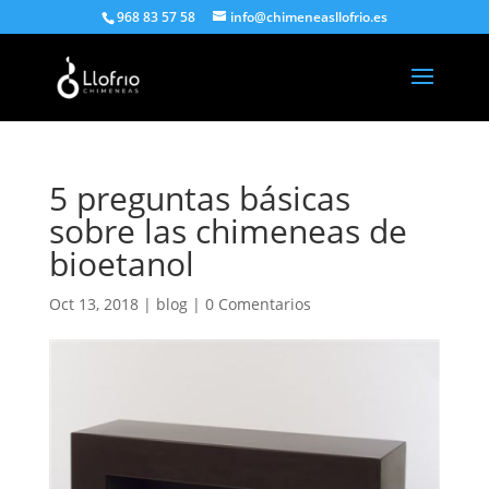
968 83 57 58
info@chimeneasllofrio.es
5 preguntas básicas
sobre las chimeneas de
bioetanol
Oct 13, 2018
|
blog
|
0 Comentarios