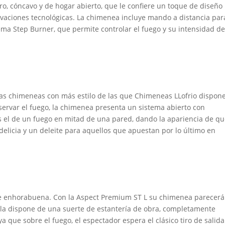
o, cóncavo y de hogar abierto, que le confiere un toque de diseño
ovaciones tecnológicas. La chimenea incluye mando a distancia par
stema Step Burner, que permite controlar el fuego y su intensidad d
as chimeneas con más estilo de las que Chimeneas LLofrio dispon
servar el fuego, la chimenea presenta un sistema abierto con
 el de un fuego en mitad de una pared, dando la apariencia de q
delicia y un deleite para aquellos que apuestan por lo último en
 de enhorabuena. Con la Aspect Premium ST L su chimenea parecerá
lla dispone de una suerte de estantería de obra, completamente
ya que sobre el fuego, el espectador espera el clásico tiro de salida