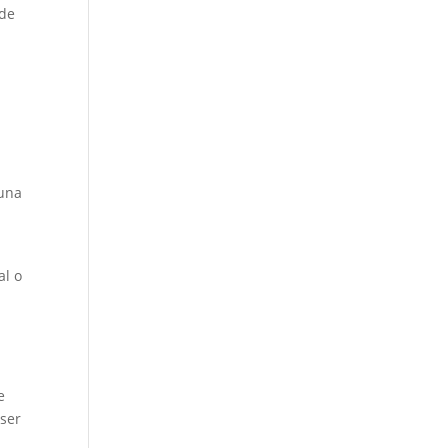
 de
 una
al o
e
 ser