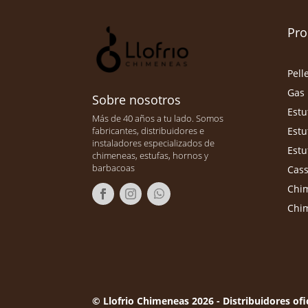
Pro
Pell
Gas
Sobre nosotros
Estu
Más de 40 años a tu lado. Somos
Estu
fabricantes, distribuidores e
instaladores especializados de
Estu
chimeneas, estufas, hornos y
barbacoas
Cass
Chim
Chi
© Llofrio Chimeneas 2026 - Distribuidores ofic