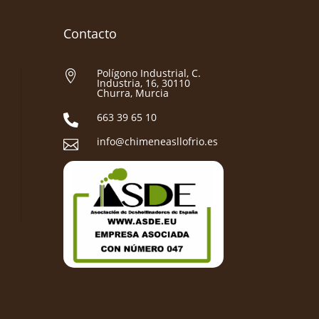
Contacto
Polígono Industrial, C.

Industria, 16, 30110
Churra, Murcia
663 39 65 10

info@chimeneasllofrio.es
