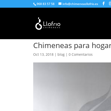
968 83 57 58
info@chimeneasllofrio.es
Leña
Pellet
Gas
Catálogo
Chimeneas para hogar
Oct 13, 2018
|
blog
|
0 Comentarios