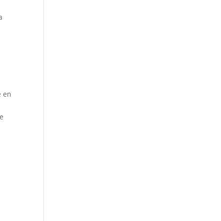
a
e
e en
ue