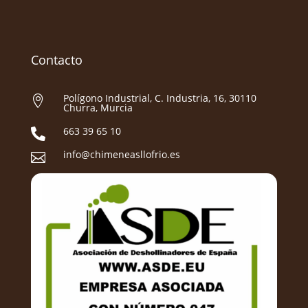
Contacto
Polígono Industrial, C. Industria, 16, 30110

Churra, Murcia
663 39 65 10

info@chimeneasllofrio.es
