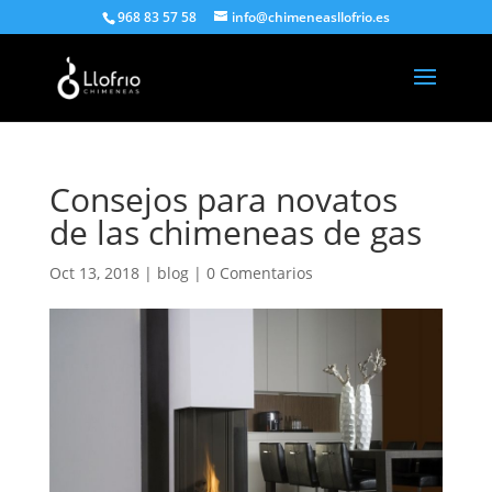
968 83 57 58
info@chimeneasllofrio.es
Consejos para novatos
de las chimeneas de gas
Oct 13, 2018
|
blog
|
0 Comentarios