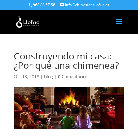
968 83 57 58
info@chimeneasllofrio.es
Construyendo mi casa:
¿Por qué una chimenea?
Oct 13, 2018
|
blog
|
0 Comentarios