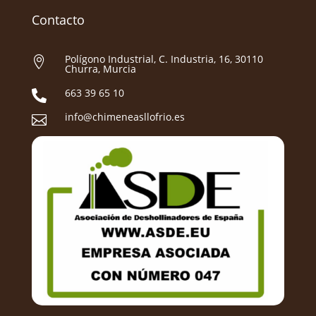
Contacto
Polígono Industrial, C. Industria, 16, 30110

Churra, Murcia
663 39 65 10

info@chimeneasllofrio.es
