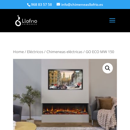
968 83 57 58
info@chimeneasllofrio.es
Home
/
Eléctricos
/
Chimeneas eléctricas
/ GO ECO MW 150