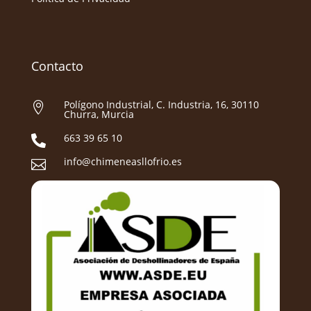
Contacto
Polígono Industrial, C. Industria, 16, 30110

Churra, Murcia
663 39 65 10

info@chimeneasllofrio.es
