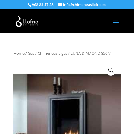
968 83 57 58
info@chimeneasllofrio.es
Home
/
Gas
/
Chimeneas a gas
/ LUNA DIAMOND 850 V