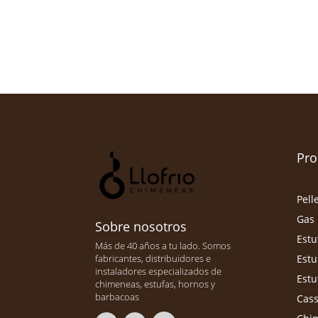
Pro
Pell
Gas
Sobre nosotros
Estu
Más de 40 años a tu lado. Somos
Estu
fabricantes, distribuidores e
instaladores especializados de
Estu
chimeneas, estufas, hornos y
barbacoas
Cass