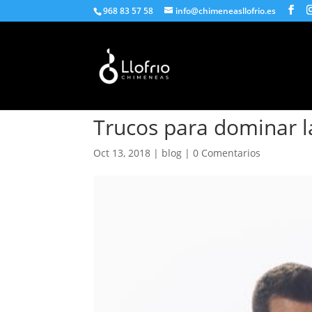
968 83 57 58
info@chimeneasllofrio.es
Leña
Pellet
Gas
Catálogo
Trucos para dominar 
Oct 13, 2018
|
blog
|
0 Comentarios