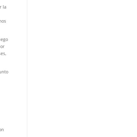
r la
s
amos
uego
lor
ses,
junto
on