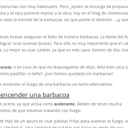
octurnas son muy habituales. Pero, ¿quién se encarga de prepara
ena y te toca ponerte manos a la obra, hoy en el blog de chimenea
e seas la estrella de la barbacoa, así que ponte el delantal ….¡y v
enas brasas aseguran el éxito de nuestra barbacoa. La llama del f
lograr unas buenas brasas. Para ello, es muy importante que el ca
oa. Lo mejor es usar carbón, ya que es más sano. Existen de dos cla
bacoas
, o en caso de que no dispongamos de ellas, leña bien seca 
emos pastillas ni leña?, ¿nos hemos quedado sin barbacoa?.
e encender el fuego de una barbacoa un tanto alternativas.
ra encender una barbacoa
on aceite, ya que actúa como
acelerante
. Debéis de tener mucha
idemos de que estamos tratando con fuego.
e más de un apuro es usar patatas fritas para acelerar el fuego, s
tas “de bolsa”. Una cantidad de patatas nos hace las veces de una