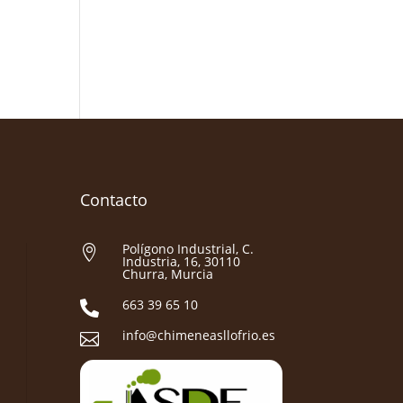
Contacto
Polígono Industrial, C.

Industria, 16, 30110
Churra, Murcia
663 39 65 10

info@chimeneasllofrio.es
