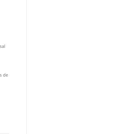
sal
os de