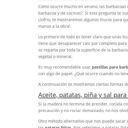
Como ocurre mucho en verano, las barbacoas n
barbacoa y de cocinas?. Si esta pregunta te su
Llofrio, te mostraremos algunos trucos para qu
manos a la obra!.
Lo primero de todo es tener claro que unas bu
tiene que desaparecer casi por completo para 
se reparta por toda la superficie de la barbac
vegetal o mineral.
Es muy recomendable usar
pastillas para bar
con algo de papel. ¿Qué ocurre cuando no ten
A continuación os mostramos ciertas formas d
Aceite, patatas, piña y sal pa
Si la madera no termina de prender, rocíala c
precaución y no rociar demasiado, no nos olv
Otro método alternativo que nos puede sacar d
las
patatas fritas
. Nos referimos a patatas fri