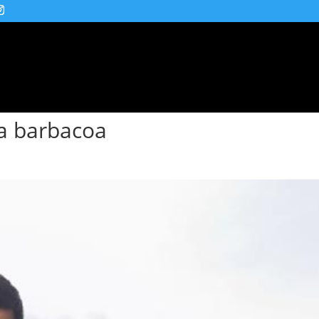
Barbacoas
Hornos
Etanol
Eléctricos
la barbacoa