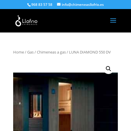
968 83 57 58
info@chimeneasllofrio.es
Home
/
Gas
/
Chimeneas a gas
/ LUNA DIAMOND 550 DV